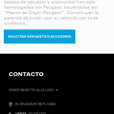
(piezas de repuesto y accesorios) han sido
homologadas por Peugeot, haciéndolas así
“Piezas de Origen Peugeot” . Constituyen la
garantía de poder usar su vehículo con toda
confianza.
SOLICITAR REPUESTO O ACCESORIO
CONTACTO
DRAGO BERETTA VILLA LURO
AV RIVADAVIA 9875 CABA
VENTA:
1140161200