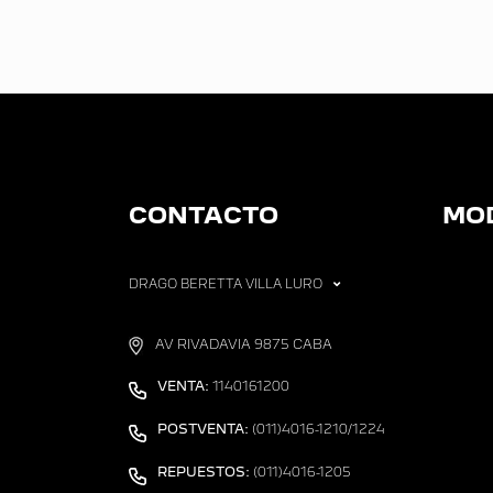
CONTACTO
MO
DRAGO BERETTA VILLA LURO
AV RIVADAVIA 9875 CABA
VENTA:
1140161200
POSTVENTA:
(011)4016-1210/1224
REPUESTOS:
(011)4016-1205