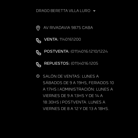
DRAGO BERETTA VILLA LURO
AV RIVADAVIA 9875 CABA
VENTA:
1140161200
POSTVENTA:
(011)4016-1210/1224
REPUESTOS:
(011)4016-1205
SALÓN DE VENTAS: LUNES A
SÁBADOS DE 9 A 19HS, FERIADOS 10
A 17HS | ADMINISTRACIÓN: LUNES A
VIERNES DE 9 A 13HS Y DE 14 A
18:30HS | POSTVENTA: LUNES A
VIERNES DE 8 A 12 Y DE 13 A 18HS.