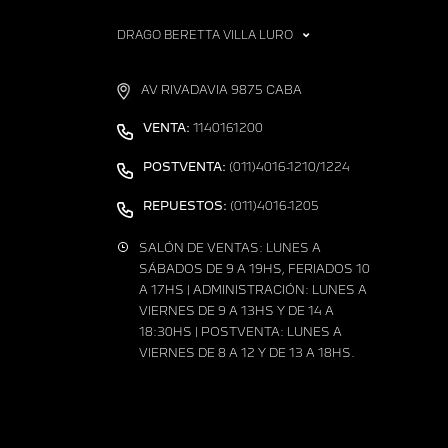
DRAGO BERETTA VILLA LURO
AV RIVADAVIA 9875 CABA
VENTA:
1140161200
POSTVENTA:
(011)4016-1210/1224
REPUESTOS:
(011)4016-1205
SALÓN DE VENTAS: LUNES A
SÁBADOS DE 9 A 19HS, FERIADOS 10
A 17HS | ADMINISTRACIÓN: LUNES A
VIERNES DE 9 A 13HS Y DE 14 A
18:30HS | POSTVENTA: LUNES A
VIERNES DE 8 A 12 Y DE 13 A 18HS.